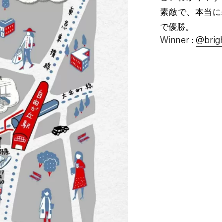
素敵で、本当に
で優勝。
Winner :
@bri