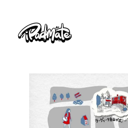
内
容
を
ス
キ
ッ
プ